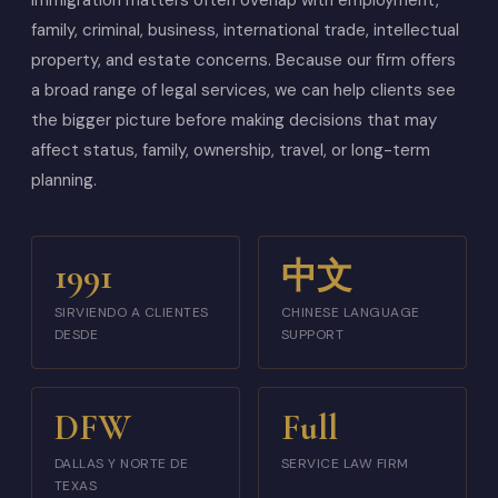
Immigration matters often overlap with employment,
family, criminal, business, international trade, intellectual
property, and estate concerns. Because our firm offers
a broad range of legal services, we can help clients see
the bigger picture before making decisions that may
affect status, family, ownership, travel, or long-term
planning.
1991
中文
SIRVIENDO A CLIENTES
CHINESE LANGUAGE
DESDE
SUPPORT
DFW
Full
DALLAS Y NORTE DE
SERVICE LAW FIRM
TEXAS