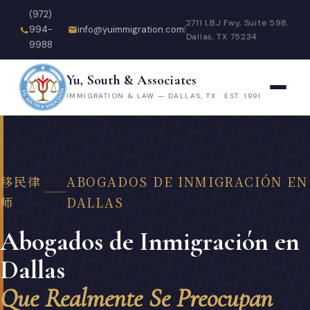
(972)
2711 LBJ Fwy, Suite 598,
994-
info@yuimmigration.com
|
Dallas, TX 75234
9988
Yu, South & Associates
IMMIGRATION & LAW — DALLAS, TX · EST. 1991
移民律
ABOGADOS DE INMIGRACIÓN EN
师
DALLAS
Abogados de Inmigración en
Dallas
Que Realmente Se Preocupan